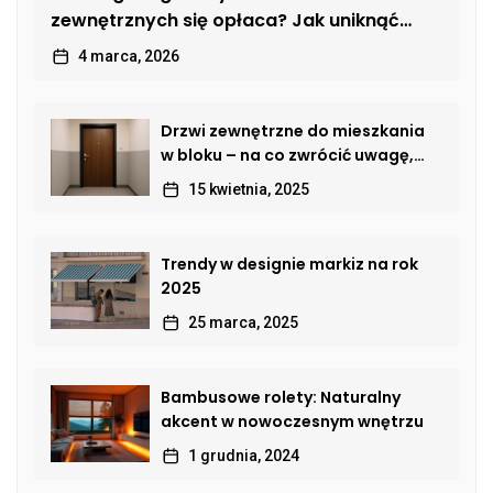
zewnętrznych się opłaca? Jak uniknąć
kosztownych usterek
4 marca, 2026
Drzwi zewnętrzne do mieszkania
w bloku – na co zwrócić uwagę,
by połączyć bezpieczeństwo,
15 kwietnia, 2025
estetykę i komfort?
Trendy w designie markiz na rok
2025
25 marca, 2025
Bambusowe rolety: Naturalny
akcent w nowoczesnym wnętrzu
1 grudnia, 2024