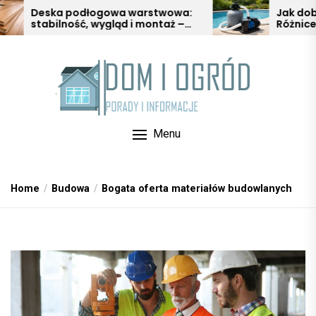
Skip
ogowa warstwowa:
Jak dobrać pompę do ba
wygląd i montaż –
Różnice między pompą 15
to
błędów
pompą wody i pompą filtr
the
content
Menu
Home
Budowa
Bogata oferta materiałów budowlanych