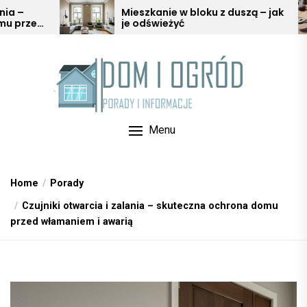
Skip
Mieszkanie w bloku z duszą – jak
Ochrona 
je odświeżyć
podkładki
to
w aranża
the
content
Menu
Home
Porady
Czujniki otwarcia i zalania – skuteczna ochrona domu
przed włamaniem i awarią