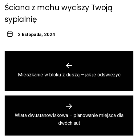
Ściana z mchu wyciszy Twoją
sypialnię
2 listopada, 2024
Nawigacja
wpisu
Previous
Mieszkanie w bloku z duszą – jak je odświeżyć
post:
Wiata dwustanowiskowa – planowanie miejsca dla
Next
dwóch aut
post: