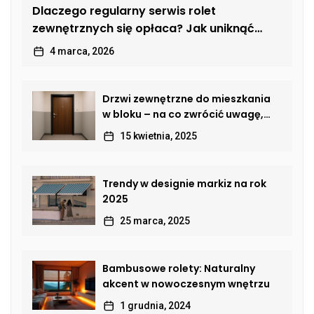
Dlaczego regularny serwis rolet
zewnętrznych się opłaca? Jak uniknąć
kosztownych usterek
4 marca, 2026
Drzwi zewnętrzne do mieszkania
w bloku – na co zwrócić uwagę,
by połączyć bezpieczeństwo,
15 kwietnia, 2025
estetykę i komfort?
Trendy w designie markiz na rok
2025
25 marca, 2025
Bambusowe rolety: Naturalny
akcent w nowoczesnym wnętrzu
1 grudnia, 2024