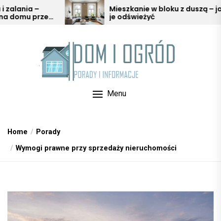
Skip
Mieszkanie w bloku z duszą – jak
Och
je odświeżyć
pod
to
w a
the
content
Menu
Home
Porady
Wymogi prawne przy sprzedaży nieruchomości