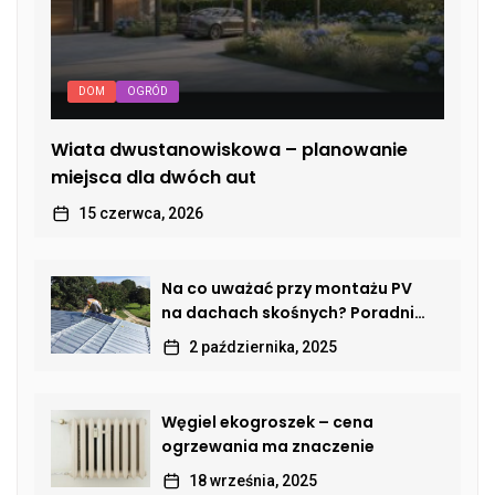
DOM
OGRÓD
Wiata dwustanowiskowa – planowanie
miejsca dla dwóch aut
15 czerwca, 2026
Na co uważać przy montażu PV
na dachach skośnych? Poradnik
dla właścicieli domów
2 października, 2025
Węgiel ekogroszek – cena
ogrzewania ma znaczenie
18 września, 2025