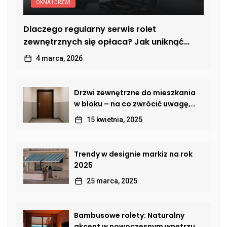
OKNA I DRZWI
Dlaczego regularny serwis rolet
zewnętrznych się opłaca? Jak uniknąć
kosztownych usterek
4 marca, 2026
Drzwi zewnętrzne do mieszkania
w bloku – na co zwrócić uwagę,
by połączyć bezpieczeństwo,
15 kwietnia, 2025
estetykę i komfort?
Trendy w designie markiz na rok
2025
25 marca, 2025
Bambusowe rolety: Naturalny
akcent w nowoczesnym wnętrzu