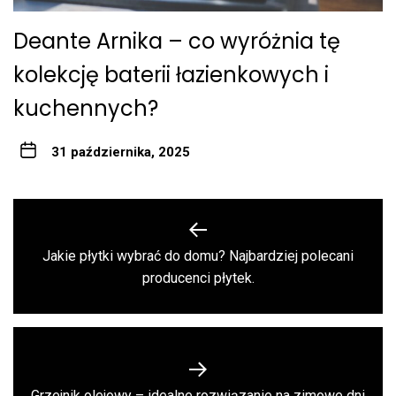
Deante Arnika – co wyróżnia tę
kolekcję baterii łazienkowych i
kuchennych?
31 października, 2025
Nawigacja
wpisu
Jakie płytki wybrać do domu? Najbardziej polecani
Previous
producenci płytek.
post:
Next
Grzejnik olejowy – idealne rozwiązanie na zimowe dni