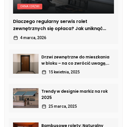
OKNA I DRZWI
Dlaczego regularny serwis rolet
zewnętrznych się opłaca? Jak uniknąć
kosztownych usterek
4 marca, 2026
Drzwi zewnętrzne do mieszkania
w bloku – na co zwrócić uwagę,
by połączyć bezpieczeństwo,
15 kwietnia, 2025
estetykę i komfort?
Trendy w designie markiz na rok
2025
25 marca, 2025
Bambusowe rolety: Naturalny