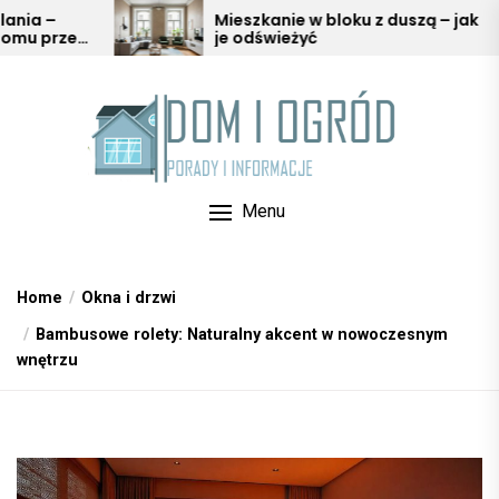
Skip
Mieszkanie w bloku z duszą – jak
Ochron
je odświeżyć
podkła
to
w aran
the
content
Menu
Home
Okna i drzwi
Bambusowe rolety: Naturalny akcent w nowoczesnym
wnętrzu