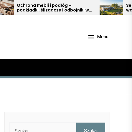
 i podłóg –
Sezonowe prace ogrod
zgacze i odbojniki w
wartość nieruchomości 
trz
Małopolsce
Menu
Szukaj: