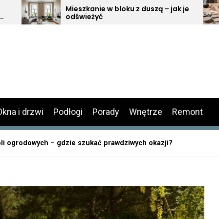
szkanie w bloku z duszą – jak je
Ochrona mebli
wieżyć
podkładki, śli
aranżacji wnę
Okna i drzwi
Podłogi
Porady
Wnętrze
Remont
i ogrodowych – gdzie szukać prawdziwych okazji?