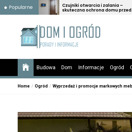
Skip
Czujniki otwarcia i zalania –
Mie
Popularne
skuteczna ochrona domu przed
odś
to
włamaniem i awarią
the
content
Budowa
Dom
Informacje
Ogród
Home
Ogród
Wyprzedaż i promocje markowych mebl