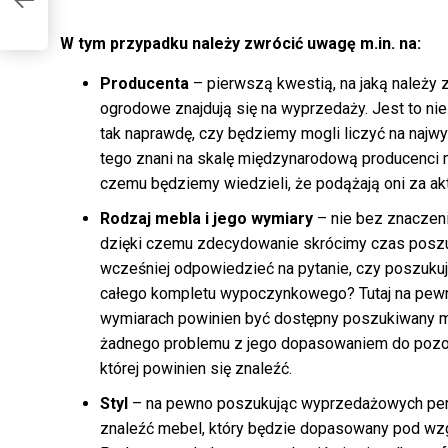
W tym przypadku należy zwrócić uwagę m.in. na:
Producenta
– pierwszą kwestią, na jaką należy z
ogrodowe znajdują się na wyprzedaży. Jest to ni
tak naprawdę, czy będziemy mogli liczyć na naj
tego znani na skalę międzynarodową producenci 
czemu będziemy wiedzieli, że podążają oni za ak
Rodzaj mebla i jego wymiary
– nie bez znaczeni
dzięki czemu zdecydowanie skrócimy czas posz
wcześniej odpowiedzieć na pytanie, czy poszukuj
całego kompletu wypoczynkowego? Tutaj na pewno 
wymiarach powinien być dostępny poszukiwany m
żadnego problemu z jego dopasowaniem do pozost
której powinien się znaleźć.
Styl
– na pewno poszukując wyprzedażowych pereł
znaleźć mebel, który będzie dopasowany pod wzg