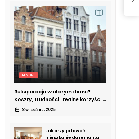
s
REMONT
Rekuperacja w starym domu?
Koszty, trudności i realne korzyści z
modernizacji
8 września, 2025
Jak przygotować
mieszkanie do remontu