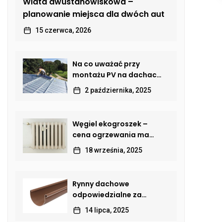
Wiata dwustanowiskowa –
planowanie miejsca dla dwóch aut
15 czerwca, 2026
Na co uważać przy
montażu PV na dachach
skośnych? Poradnik dla
2 października, 2025
właścicieli domów
Węgiel ekogroszek –
cena ogrzewania ma
znaczenie
18 września, 2025
Rynny dachowe
odpowiedzialne za
odprowadzanie wody
14 lipca, 2025
deszczowej