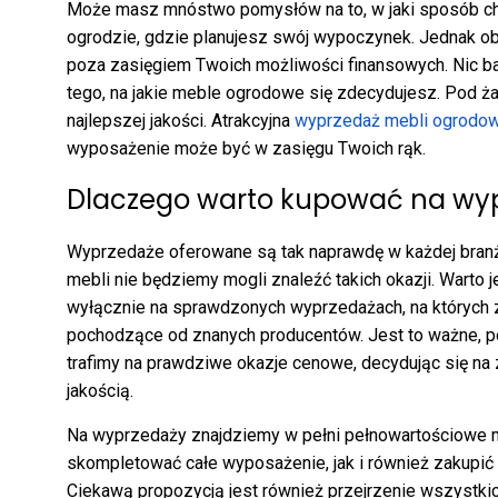
Może masz mnóstwo pomysłów na to, w jaki sposób chc
ogrodzie, gdzie planujesz swój wypoczynek. Jednak obaw
poza zasięgiem Twoich możliwości finansowych. Nic b
tego, na jakie meble ogrodowe się zdecydujesz. Pod 
najlepszej jakości. Atrakcyjna
wyprzedaż mebli ogrodowyc
wyposażenie może być w zasięgu Twoich rąk.
Dlaczego warto kupować na wy
Wyprzedaże oferowane są tak naprawdę w każdej branż
mebli nie będziemy mogli znaleźć takich okazji. Wart
wyłącznie na sprawdzonych wyprzedażach, na których 
pochodzące od znanych producentów. Jest to ważne, 
trafimy na prawdziwe okazje cenowe, decydując się na
jakością.
Na wyprzedaży znajdziemy w pełni pełnowartościowe
skompletować całe wyposażenie, jak i również zakupić 
Ciekawą propozycją jest również przejrzenie wszystkic