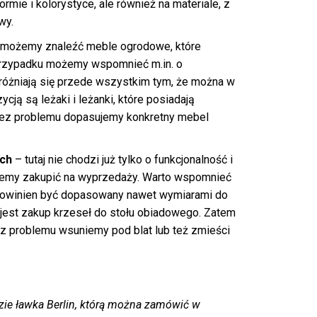
rmie i kolorystyce, ale również na materiale, z
wy.
 możemy znaleźć meble ogrodowe, które
 przypadku możemy wspomnieć m.in. o
żniają się przede wszystkim tym, że można w
cją są leżaki i leżanki, które posiadają
bez problemu dopasujemy konkretny mebel
ych
– tutaj nie chodzi już tylko o funkcjonalność i
cemy zakupić na wyprzedaży. Warto wspomnieć
 powinien być dopasowany nawet wymiarami do
jest zakup krzeseł do stołu obiadowego. Zatem
ez problemu wsuniemy pod blat lub też zmieści
ie ławka Berlin, którą można zamówić w