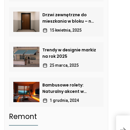
Drzwi zewnętrzne do
mieszkania w bloku – na
co zwrócić uwagę, by
15 kwietnia, 2025
połączyć
bezpieczeństwo,
estetykę i komfort?
Trendy w designie markiz
na rok 2025
25 marca, 2025
Bambusowe rolety:
Naturalny akcent w
nowoczesnym wnętrzu
1 grudnia, 2024
Remont
K