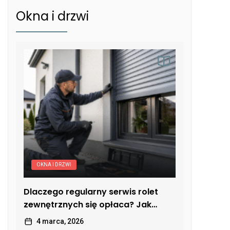
Okna i drzwi
OKNA I DRZWI
Dlaczego regularny serwis rolet
zewnętrznych się opłaca? Jak
uniknąć kosztownych usterek
4 marca, 2026