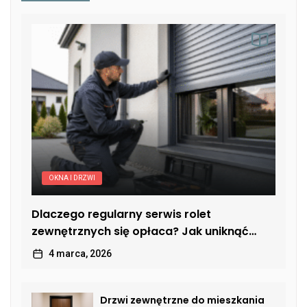
OKNA I DRZWI
Dlaczego regularny serwis rolet
zewnętrznych się opłaca? Jak uniknąć
kosztownych usterek
4 marca, 2026
Drzwi zewnętrzne do mieszkania