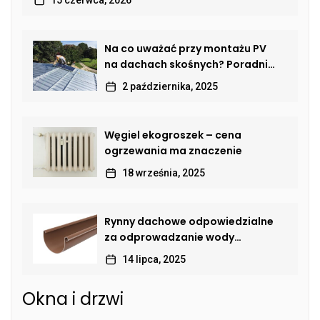
Na co uważać przy montażu PV
na dachach skośnych? Poradnik
dla właścicieli domów
2 października, 2025
Węgiel ekogroszek – cena
ogrzewania ma znaczenie
18 września, 2025
Rynny dachowe odpowiedzialne
za odprowadzanie wody
deszczowej
14 lipca, 2025
Okna i drzwi