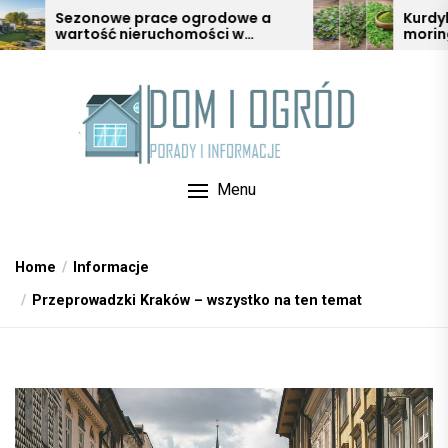
Skip
prace ogrodowe a
Kurdybanek, serdecznik 
ieruchomości w
moringa – mniej znane z
to
e
szerokim zastosowaniu
the
content
Menu
Home
Informacje
Przeprowadzki Kraków – wszystko na ten temat