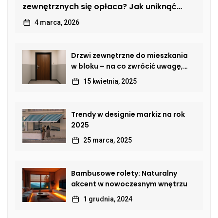
zewnętrznych się opłaca? Jak uniknąć
kosztownych usterek
4 marca, 2026
Drzwi zewnętrzne do mieszkania
w bloku – na co zwrócić uwagę,
by połączyć bezpieczeństwo,
15 kwietnia, 2025
estetykę i komfort?
Trendy w designie markiz na rok
2025
25 marca, 2025
Bambusowe rolety: Naturalny
akcent w nowoczesnym wnętrzu
1 grudnia, 2024