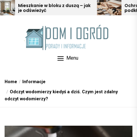
Skip
 w bloku z duszą – jak
Ochrona mebli i podłóg
yć
podkładki, ślizgacze i o
to
w aranżacji wnętrz
the
content
Menu
Home
Informacje
Odczyt wodomierzy kiedyś a dziś. Czym jest zdalny
odczyt wodomierzy?