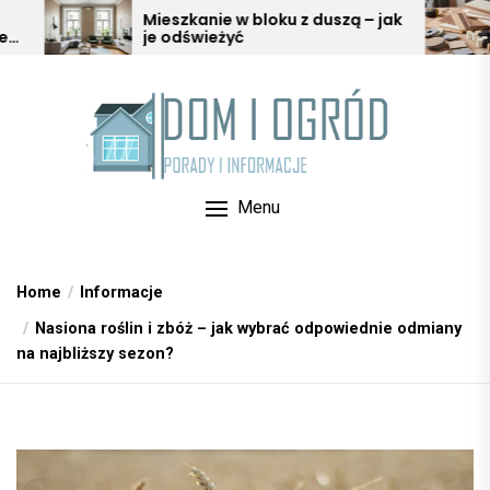
Skip
szkanie w bloku z duszą – jak
Ochrona mebli i 
odświeżyć
podkładki, ślizga
to
w aranżacji wnęt
the
content
Menu
Home
Informacje
Nasiona roślin i zbóż – jak wybrać odpowiednie odmiany
na najbliższy sezon?