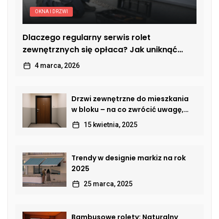
OKNA I DRZWI
Dlaczego regularny serwis rolet
zewnętrznych się opłaca? Jak uniknąć
kosztownych usterek
4 marca, 2026
Drzwi zewnętrzne do mieszkania
w bloku – na co zwrócić uwagę,
by połączyć bezpieczeństwo,
15 kwietnia, 2025
estetykę i komfort?
Trendy w designie markiz na rok
2025
25 marca, 2025
Bambusowe rolety: Naturalny