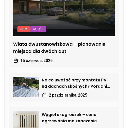
DOM
OGRÓD
Wiata dwustanowiskowa – planowanie
miejsca dla dwóch aut
15 czerwca, 2026
Na co uważać przy montażu PV
na dachach skośnych? Poradnik
dla właścicieli domów
2 października, 2025
Węgiel ekogroszek – cena
ogrzewania ma znaczenie