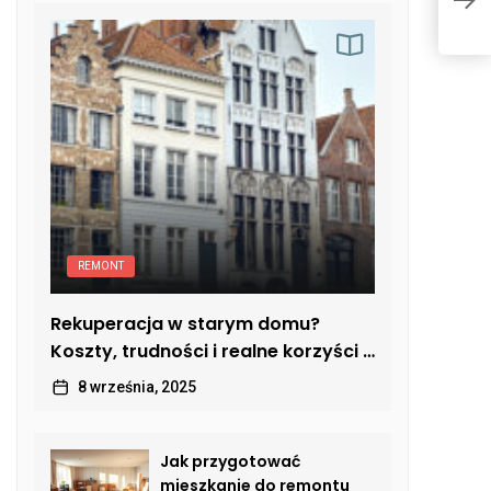
m
w
ś
REMONT
Rekuperacja w starym domu?
Koszty, trudności i realne korzyści z
modernizacji
8 września, 2025
Jak przygotować
mieszkanie do remontu