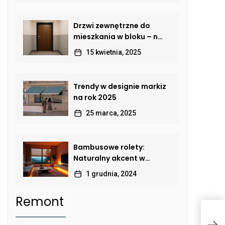
Drzwi zewnętrzne do
mieszkania w bloku – na
co zwrócić uwagę, by
15 kwietnia, 2025
połączyć
bezpieczeństwo,
estetykę i komfort?
Trendy w designie markiz
na rok 2025
25 marca, 2025
Bambusowe rolety:
Naturalny akcent w
nowoczesnym wnętrzu
1 grudnia, 2024
Remont
J