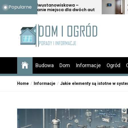
Skip
stanowiskowa –
Czujniki otwarcia i za
Popularne
 miejsca dla dwóch aut
skuteczna ochrona d
to
włamaniem i awarią
the
content
Budowa
Dom
Informacje
Ogród
Home
Informacje
Jakie elementy są istotne w sys