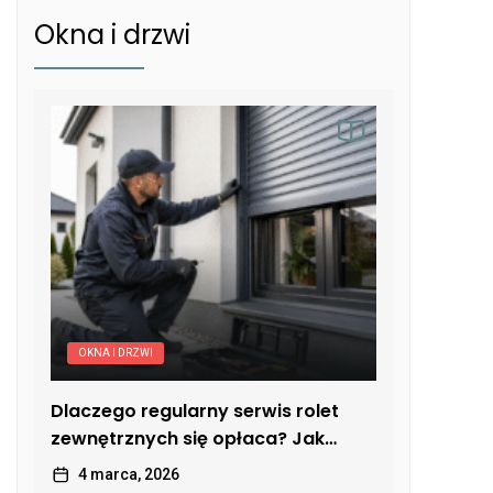
Okna i drzwi
OKNA I DRZWI
Dlaczego regularny serwis rolet
zewnętrznych się opłaca? Jak
uniknąć kosztownych usterek
4 marca, 2026