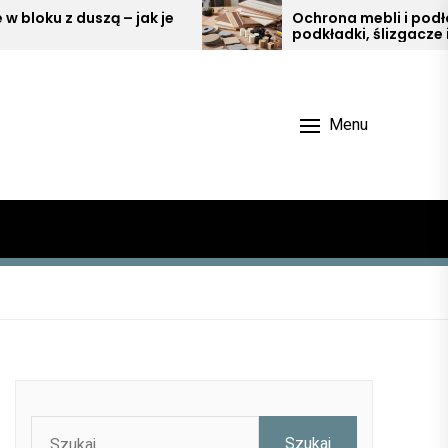
je
Ochrona mebli i podłóg –
podkładki, ślizgacze i odbojniki w
aranżacji wnętrz
Menu
Szukaj: