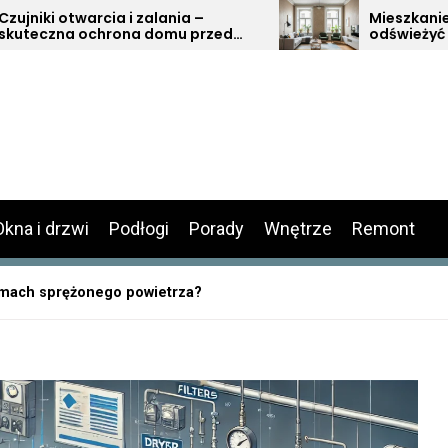
lania –
Mieszkanie w bloku z duszą – jak 
omu przed
odświeżyć
Okna i drzwi
Podłogi
Porady
Wnętrze
Remont
temach sprężonego powietrza?