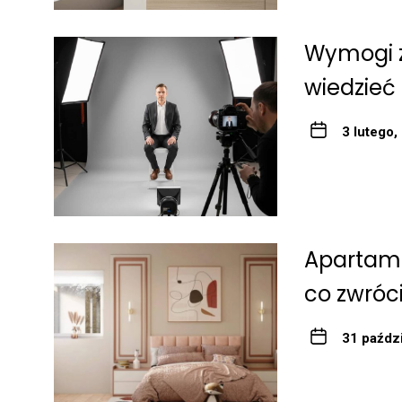
Wymogi z
wiedzieć
3 lutego,
Apartame
co zwróc
31 paźdz