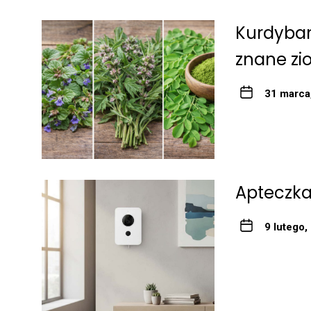
Kurdyban
znane zi
31 marca
Apteczka
9 lutego,