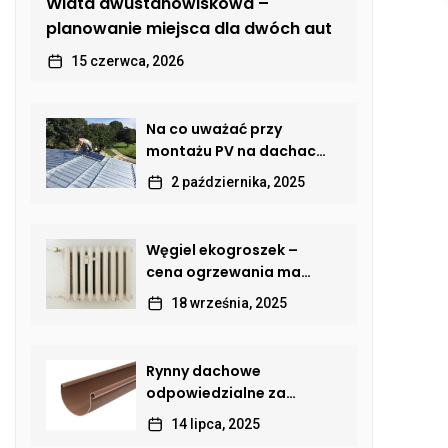
Wiata dwustanowiskowa –
planowanie miejsca dla dwóch aut
15 czerwca, 2026
Na co uważać przy
montażu PV na dachach
skośnych? Poradnik dla
2 października, 2025
właścicieli domów
Węgiel ekogroszek –
cena ogrzewania ma
znaczenie
18 września, 2025
Rynny dachowe
odpowiedzialne za
odprowadzanie wody
14 lipca, 2025
deszczowej