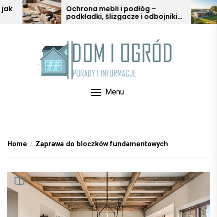
Skip
Ochrona mebli i podłóg –
Sez
podkładki, ślizgacze i odbojniki
wart
to
w aranżacji wnętrz
Mał
the
content
Menu
Home
Zaprawa do bloczków fundamentowych