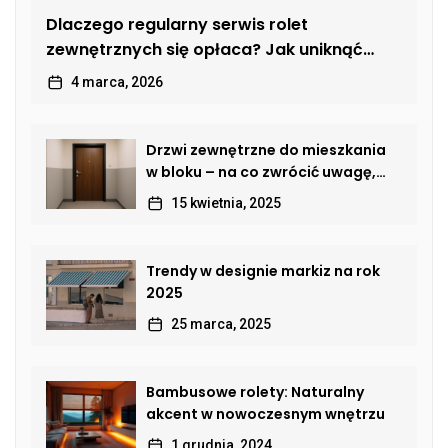
Dlaczego regularny serwis rolet
zewnętrznych się opłaca? Jak uniknąć
kosztownych usterek
4 marca, 2026
Drzwi zewnętrzne do mieszkania
w bloku – na co zwrócić uwagę,
by połączyć bezpieczeństwo,
15 kwietnia, 2025
estetykę i komfort?
Trendy w designie markiz na rok
2025
25 marca, 2025
Bambusowe rolety: Naturalny
akcent w nowoczesnym wnętrzu
1 grudnia, 2024