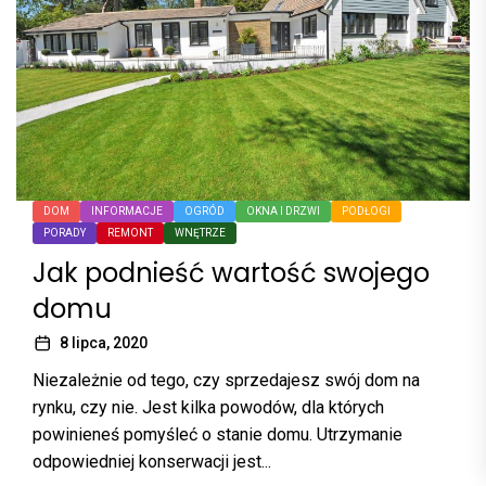
DOM
INFORMACJE
OGRÓD
OKNA I DRZWI
PODŁOGI
PORADY
REMONT
WNĘTRZE
Jak podnieść wartość swojego
domu
8 lipca, 2020
Niezależnie od tego, czy sprzedajesz swój dom na
rynku, czy nie. Jest kilka powodów, dla których
powinieneś pomyśleć o stanie domu. Utrzymanie
odpowiedniej konserwacji jest...