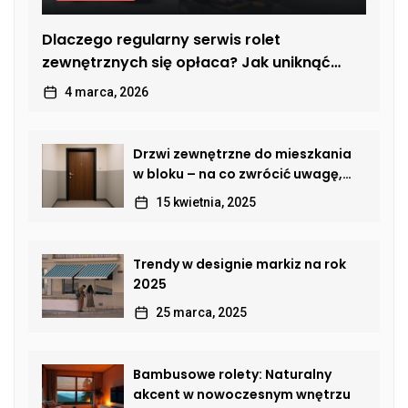
Dlaczego regularny serwis rolet
zewnętrznych się opłaca? Jak uniknąć
kosztownych usterek
4 marca, 2026
Drzwi zewnętrzne do mieszkania
w bloku – na co zwrócić uwagę,
by połączyć bezpieczeństwo,
15 kwietnia, 2025
estetykę i komfort?
Trendy w designie markiz na rok
2025
25 marca, 2025
Bambusowe rolety: Naturalny
akcent w nowoczesnym wnętrzu