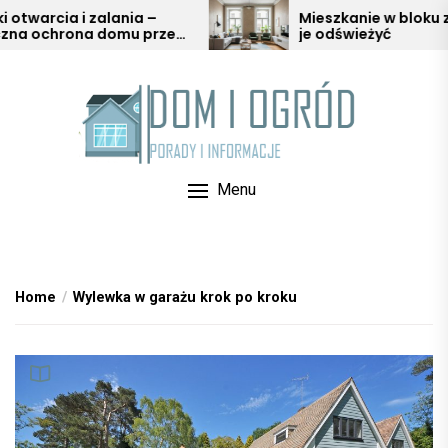
Skip
a i zalania –
Mieszkanie w bloku z duszą – 
rona domu przed
je odświeżyć
to
arią
the
content
Menu
Home
Wylewka w garażu krok po kroku