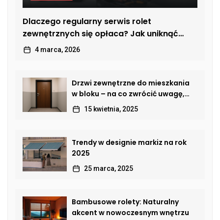
Dlaczego regularny serwis rolet
zewnętrznych się opłaca? Jak uniknąć
kosztownych usterek
4 marca, 2026
Drzwi zewnętrzne do mieszkania
w bloku – na co zwrócić uwagę,
by połączyć bezpieczeństwo,
15 kwietnia, 2025
estetykę i komfort?
Trendy w designie markiz na rok
2025
25 marca, 2025
Bambusowe rolety: Naturalny
akcent w nowoczesnym wnętrzu