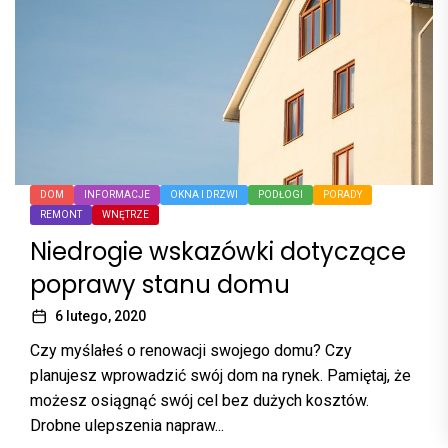
DOM
INFORMACJE
OKNA I DRZWI
PODŁOGI
PORADY
REMONT
WNĘTRZE
Niedrogie wskazówki dotyczące
poprawy stanu domu
6 lutego, 2020
Czy myślałeś o renowacji swojego domu? Czy
planujesz wprowadzić swój dom na rynek. Pamiętaj, że
możesz osiągnąć swój cel bez dużych kosztów.
Drobne ulepszenia napraw...