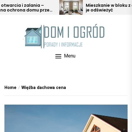
Skip
a i zalania –
Mieszkanie w bloku z duszą – 
ona domu przed
je odświeżyć
to
arią
the
content
Menu
Home
Więźba dachowa cena