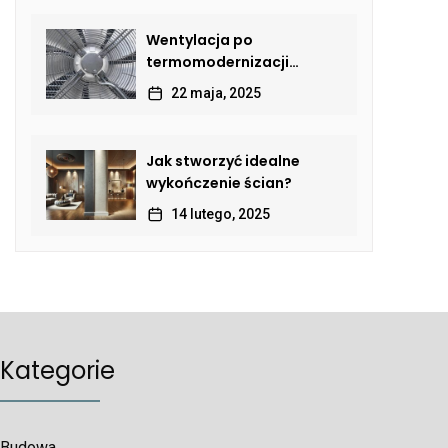
Wentylacja po
termomodernizacji
budynku – jak przywrócić
22 maja, 2025
sprawną wymianę
powietrza?
Jak stworzyć idealne
wykończenie ścian?
14 lutego, 2025
Kategorie
Budowa