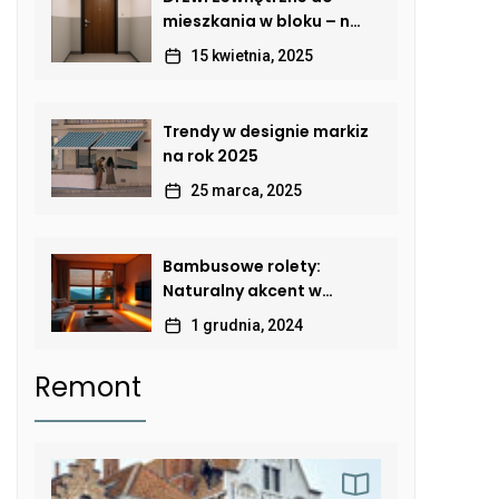
mieszkania w bloku – na
co zwrócić uwagę, by
15 kwietnia, 2025
połączyć
bezpieczeństwo,
estetykę i komfort?
Trendy w designie markiz
na rok 2025
25 marca, 2025
Bambusowe rolety:
Naturalny akcent w
nowoczesnym wnętrzu
1 grudnia, 2024
Remont