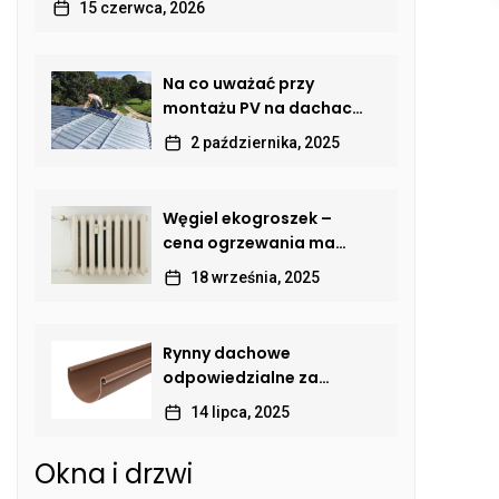
15 czerwca, 2026
Na co uważać przy
montażu PV na dachach
skośnych? Poradnik dla
2 października, 2025
właścicieli domów
Węgiel ekogroszek –
cena ogrzewania ma
znaczenie
18 września, 2025
Rynny dachowe
odpowiedzialne za
odprowadzanie wody
14 lipca, 2025
deszczowej
Okna i drzwi