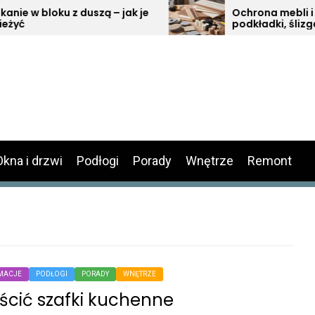
 duszą – jak je
Ochrona mebli i podłóg –
podkładki, ślizgacze i odbojnik
aranżacji wnętrz
Okna i drzwi
Podłogi
Porady
Wnętrze
Remont
MACJE
PODŁOGI
PORADY
WNĘTRZE
ścić szafki kuchenne