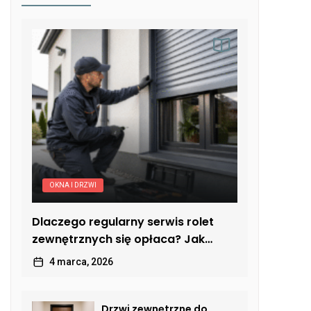
OKNA I DRZWI
Dlaczego regularny serwis rolet
zewnętrznych się opłaca? Jak
uniknąć kosztownych usterek
4 marca, 2026
Drzwi zewnętrzne do