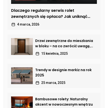
Dlaczego regularny serwis rolet
zewnętrznych się opłaca? Jak uniknąć
kosztownych usterek
4 marca, 2026
Drzwi zewnętrzne do mieszkania
w bloku – na co zwrócić uwagę,
by połączyć bezpieczeństwo,
15 kwietnia, 2025
estetykę i komfort?
Trendy w designie markiz na rok
2025
25 marca, 2025
Bambusowe rolety: Naturalny
akcent w nowoczesnym wnętrzu