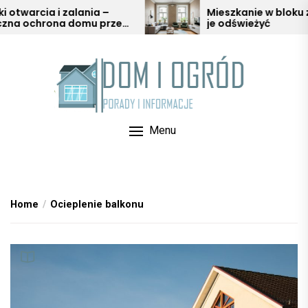
Skip
ia i zalania –
Mieszkanie w bloku z duszą –
rona domu przed
je odświeżyć
to
warią
the
content
Menu
Home
Ocieplenie balkonu