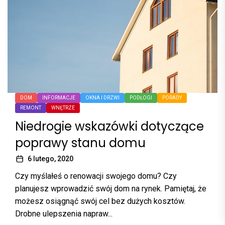
DOM
INFORMACJE
OKNA I DRZWI
PODŁOGI
PORADY
REMONT
WNĘTRZE
Niedrogie wskazówki dotyczące
poprawy stanu domu
6 lutego, 2020
Czy myślałeś o renowacji swojego domu? Czy
planujesz wprowadzić swój dom na rynek. Pamiętaj, że
możesz osiągnąć swój cel bez dużych kosztów.
Drobne ulepszenia napraw...