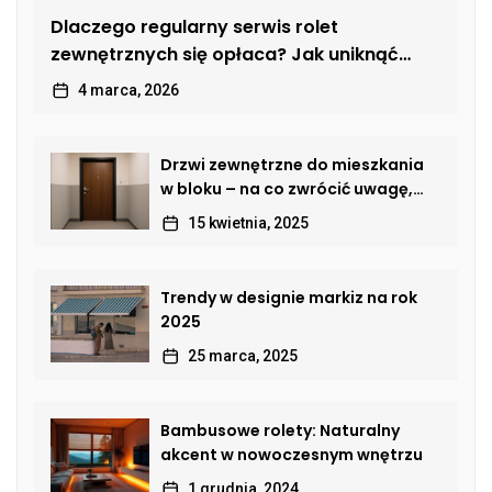
Dlaczego regularny serwis rolet
zewnętrznych się opłaca? Jak uniknąć
kosztownych usterek
4 marca, 2026
Drzwi zewnętrzne do mieszkania
w bloku – na co zwrócić uwagę,
by połączyć bezpieczeństwo,
15 kwietnia, 2025
estetykę i komfort?
Trendy w designie markiz na rok
2025
25 marca, 2025
Bambusowe rolety: Naturalny
akcent w nowoczesnym wnętrzu
1 grudnia, 2024