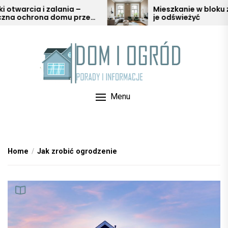
Skip
ia i zalania –
Mieszkanie w bloku z duszą –
rona domu przed
je odświeżyć
to
warią
the
content
Menu
Home
Jak zrobić ogrodzenie