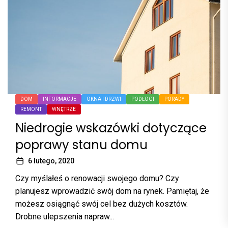
DOM
INFORMACJE
OKNA I DRZWI
PODŁOGI
PORADY
REMONT
WNĘTRZE
Niedrogie wskazówki dotyczące
poprawy stanu domu
6 lutego, 2020
Czy myślałeś o renowacji swojego domu? Czy
planujesz wprowadzić swój dom na rynek. Pamiętaj, że
możesz osiągnąć swój cel bez dużych kosztów.
Drobne ulepszenia napraw...