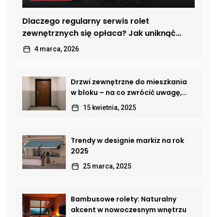
Dlaczego regularny serwis rolet
zewnętrznych się opłaca? Jak uniknąć
kosztownych usterek
4 marca, 2026
Drzwi zewnętrzne do mieszkania
w bloku – na co zwrócić uwagę,
by połączyć bezpieczeństwo,
15 kwietnia, 2025
estetykę i komfort?
Trendy w designie markiz na rok
2025
25 marca, 2025
Bambusowe rolety: Naturalny
akcent w nowoczesnym wnętrzu