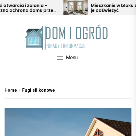
Skip
ia i zalania –
Mieszkanie w bloku z duszą –
rona domu przed
je odświeżyć
to
warią
the
content
Menu
Home
Fugi silikonowe