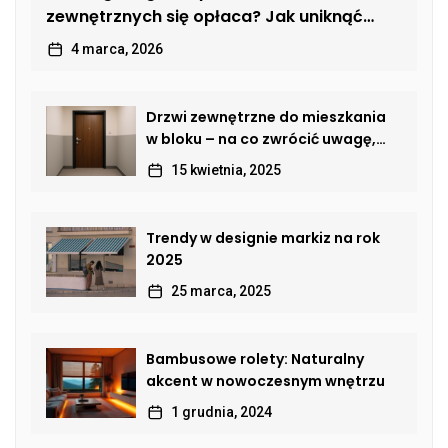
zewnętrznych się opłaca? Jak uniknąć
kosztownych usterek
4 marca, 2026
Drzwi zewnętrzne do mieszkania
w bloku – na co zwrócić uwagę,
by połączyć bezpieczeństwo,
15 kwietnia, 2025
estetykę i komfort?
Trendy w designie markiz na rok
2025
25 marca, 2025
Bambusowe rolety: Naturalny
akcent w nowoczesnym wnętrzu
1 grudnia, 2024