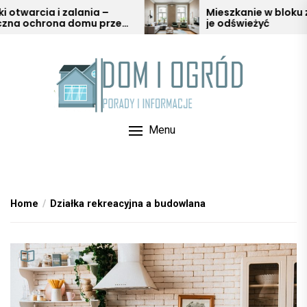
Skip
ia i zalania –
Mieszkanie w bloku z duszą –
rona domu przed
je odświeżyć
to
warią
the
content
Menu
Home
Działka rekreacyjna a budowlana