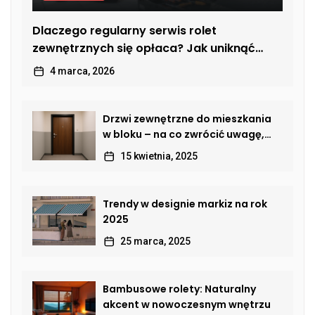
Dlaczego regularny serwis rolet
zewnętrznych się opłaca? Jak uniknąć
kosztownych usterek
4 marca, 2026
Drzwi zewnętrzne do mieszkania
w bloku – na co zwrócić uwagę,
by połączyć bezpieczeństwo,
15 kwietnia, 2025
estetykę i komfort?
Trendy w designie markiz na rok
2025
25 marca, 2025
Bambusowe rolety: Naturalny
akcent w nowoczesnym wnętrzu