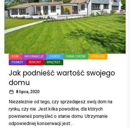
DOM
INFORMACJE
OGRÓD
OKNA I DRZWI
PODŁOGI
PORADY
REMONT
WNĘTRZE
Jak podnieść wartość swojego
domu
8 lipca, 2020
Niezależnie od tego, czy sprzedajesz swój dom na
rynku, czy nie. Jest kilka powodów, dla których
powinieneś pomyśleć o stanie domu. Utrzymanie
odpowiedniej konserwacji jest...